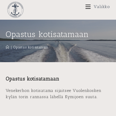
Siirry
Valikko
suoraan
sisältöön
Opastus kotisatamaan
|
Opastus kotisatamaan
Opastus kotisatamaan
Venekerhon kotisatama sijaitsee Vuolenkosken
kylän torin rannassa lähellä Kymijoen suuta.