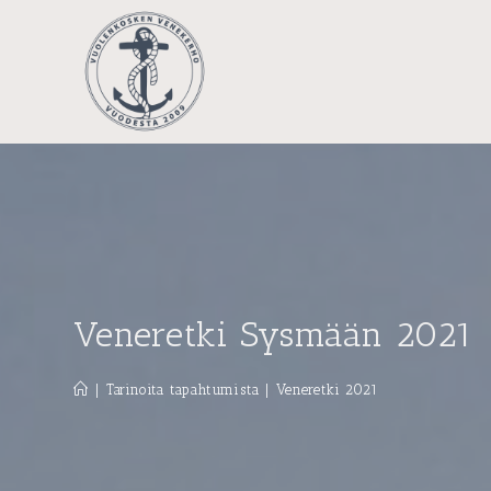
Siirry
suoraan
sisältöön
Veneretki Sysmään 2021
|
Tarinoita tapahtumista
|
Veneretki 2021