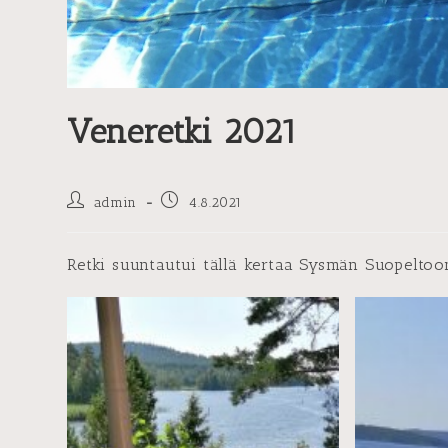
Veneretki 2021
Artikkelin
Artikkeli
admin
4.8.2021
kirjoittaja:
julkaistu:
Retki suuntautui tällä kertaa Sysmän Suopeltoo