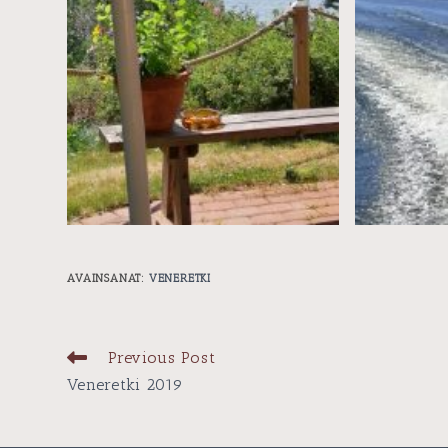
AVAINSANAT
:
VENERETKI
Lue
Previous Post
lisää
Veneretki 2019
artikkeleita