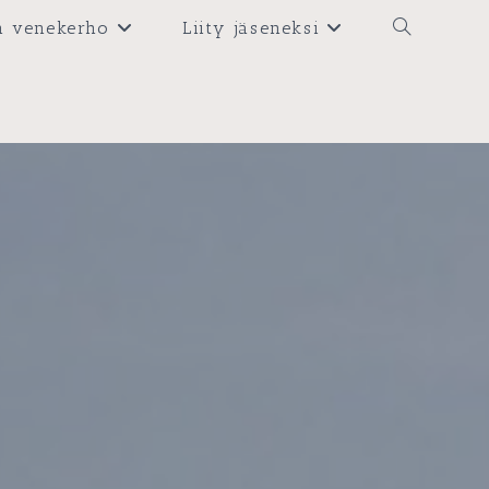
n venekerho
Liity jäseneksi
Toggle
website
search